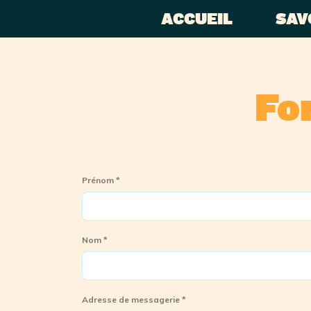
Aller
ACCUEIL
SAV
au
contenu
Fo
Prénom
*
Nom
*
Adresse de messagerie
*