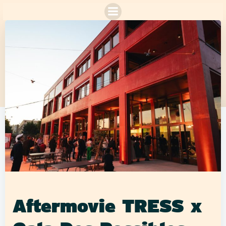
Aller
au
contenu
Aftermovie TRESS x