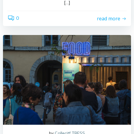
[…]
0
read more
by
Collecitf TRESS